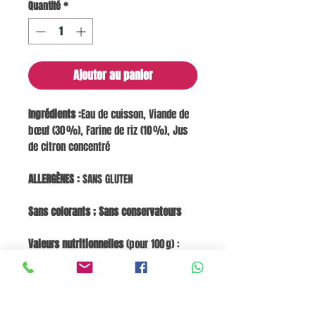
Quantité
*
Ajouter au panier
Ingrédients :
Eau de cuisson, Viande de
bœuf (30 %), Farine de riz (10 %), Jus
de citron concentré
ALLERGÈNES :
SANS GLUTEN
Sans colorants ; Sans conservateurs
Valeurs nutritionnelles
(pour 100 g) :
Énergie 358 kJ / 85 kcal | Lipides 2,6 g |
dont saturés 1,2 g | Glucides 8,5 g | dont
sucres 0,1 g | Protéines 6,9 g | Sel 0,08 g