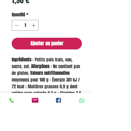
1,90 €
Quantité
*
Ajouter au panier
Ingrédients
: Petits pois frais, eau,
sucre, sel.
Allergènes
: Ne contient pas
de gluten.
Valeurs nutritionnelles
moyennes pour 100 g : Énergie 301 kJ /
72 kcal ; Matières grasses 0,9 g dont
acides gras saturés 0,3 g ; Glucides 7,6
g dont sucres 2,4 g ; Fibres 6,9 g ;
Protéines 4,9 g ; Sel 0,6 g.