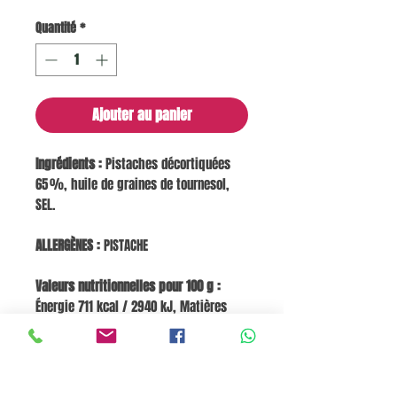
Quantité
*
Ajouter au panier
Ingrédients :
Pistaches décortiquées
65 %, huile de graines de tournesol,
SEL.
ALLERGÈNES :
PISTACHE
Valeurs nutritionnelles pour 100 g :
Énergie 711 kcal / 2940 kJ, Matières
grasses 67 g, dont acides gras saturés
6,5 g, Glucides 20 g, dont sucres 7,5 g,
Fibres 8,0 g, Protéines 7,2 g, SEL 2,0 g