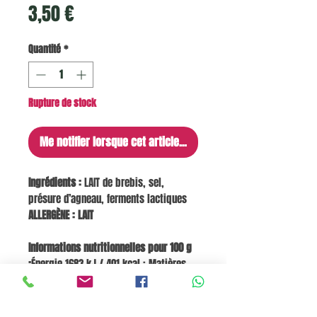
Prix
3,50 €
Quantité
*
Rupture de stock
Me notifier lorsque cet article est disponible
Ingrédients :
LAIT de brebis, sel,
présure d’agneau, ferments lactiques
ALLERGÈNE : LAIT
Informations nutritionnelles pour 100 g
:
Énergie 1683 kJ / 401 kcal ; Matières
grasses 33 g, dont acides gras saturés
24 g ; Glucides 0 g, dont sucres 0 g ;
Protéines 26 g ; Sel 4,7 g.