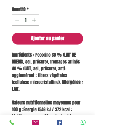
Quantité
*
Ajouter au panier
Ingrédients :
Pecorino 60 % (
LAIT DE
BREBIS
, sel, présure), fromages affinés
40 % (
LAIT
, sel, présure), anti-
agglomérant : fibres végétales
(cellulose microcristalline).
Allergènes :
LAIT.
Valeurs nutritionnelles moyennes pour
100 g :
Énergie 1546 kJ / 372 kcal ;
Matières grasses 28 g, dont acides
gras saturés 18 g ; Glucides 0,2 g, dont
sucres 0,2 g ; Fibres 2 g ; Protéines 29