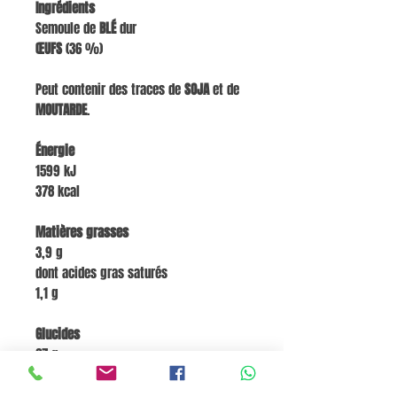
Ingrédients
Semoule de
BLÉ
dur
ŒUFS
(36 %)
Peut contenir des traces de
SOJA
et de
MOUTARDE
.
Énergie
1599 kJ
378 kcal
Matières grasses
3,9 g
dont acides gras saturés
1,1 g
Glucides
67 g
dont sucres
2,2 g