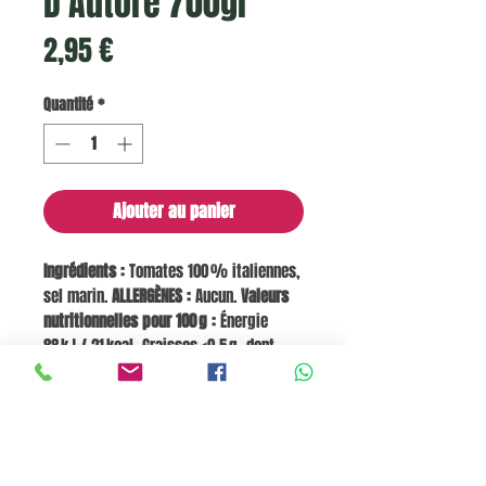
D'Autore 700gr
Prix
2,95 €
Quantité
*
Ajouter au panier
Ingrédients :
Tomates 100 % italiennes,
sel marin.
ALLERGÈNES :
Aucun.
Valeurs
nutritionnelles pour 100 g :
Énergie
88 kJ / 21 kcal, Graisses <0,5 g, dont
saturées 0 g, Glucides 3,8 g, dont
sucres 3,0 g, Protéines 0,9 g, Sel 0,30 g.