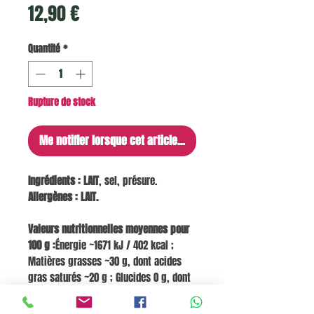
Prix
12,90 €
Quantité
*
Rupture de stock
Me notifier lorsque cet article est disponible
Ingrédients :
LAIT
, sel, présure.
Allergènes : LAIT.
Valeurs nutritionnelles moyennes pour
100 g :
Énergie ~1671 kJ / 402 kcal ;
Matières grasses ~30 g, dont acides
gras saturés ~20 g ; Glucides 0 g, dont
sucres 0 g ; Protéines ~32 g ; Sel ~1,6 g
; Calcium ~1155 mg (≈144 % VNR*) ;