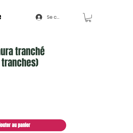
e
Se connecter
mura tranché
 tranches)
jouter au panier