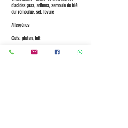
d'acides gras, arômes, semoule de blé
dur rémoulue, sel, levure
Allergènes
Œufs, gluten, lait
Valeurs nutritionnelles
NutrimentPar 100gÉnergie1585 kJ (378
kcal)Graisses14,3 gdont saturées7
gGlucides53,5 gdont sucres25 gFibres
alimentaires3,5 gProtéines7 gSel0,625
g
Panier