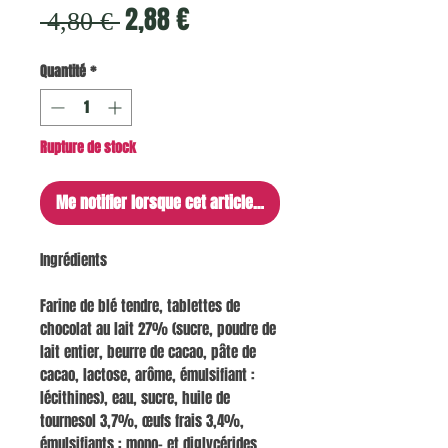
Prix
Prix
2,88 €
 4,80 € 
original
promotionnel
Quantité
*
Rupture de stock
Me notifier lorsque cet article est disponible
Ingrédients
Farine de blé tendre, tablettes de
chocolat au lait 27% (sucre, poudre de
lait entier, beurre de cacao, pâte de
cacao, lactose, arôme, émulsifiant :
lécithines), eau, sucre, huile de
tournesol 3,7%, œufs frais 3,4%,
émulsifiants : mono- et diglycérides