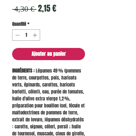
Prix
Prix
2,15 €
 4,30 € 
original
promotionnel
Quantité
*
Ajouter au panier
INGRÉDIENTS :
Légumes 49 % (pommes
de terre, courgettes, pois, haricots
verts, épinards, carottes, haricots
borlotti, céleri), eau, purée de tomates,
huile d’olive extra vierge 1,2 %,
préparation pour bouillon (sel, fécule et
maltodextrines de pommes de terre,
extrait de levure, légumes déshydratés
: carotte, oignon, céleri, persil ; huile
de tournesol, muscade, clous de girofle,