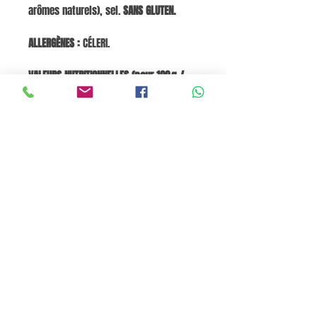
arômes naturels), sel.
SANS GLUTEN.
ALLERGÈNES :
CÉLERI.
VALEURS NUTRITIONNELLES (pour 100 g /
pour portion 300 g) :
Énergie : 160 kJ /
38 kcal ; 480 kJ / 115 kcal Lipides : 1,5 g ;
4,5 g dont acides gras saturés : 0,2 g ;
0,6 g Glucides : 4 g ; 12 g dont sucres :
1,2 g ; 3 g Protéines : 1,3 g ; 3,9 g Sel :
0,5 g ; 1,5 g Fibres : 1,8 g
Panier
Pane e Focaccia Store © - MABO ASP BELGIUM SRL
BE
0886.363.828