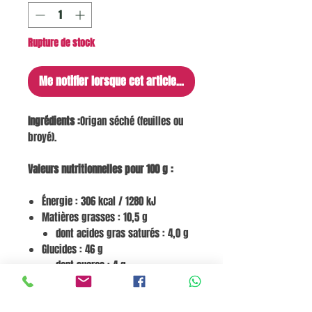
Rupture de stock
Me notifier lorsque cet article est disponible
Ingrédients :
Origan séché (feuilles ou
broyé).
Valeurs nutritionnelles pour 100 g :
Énergie : 306 kcal / 1280 kJ
Matières grasses : 10,5 g
dont acides gras saturés : 4,0 g
Glucides : 46 g
dont sucres : 4 g
Fibres : 22 g
Protéines : 4,0 g