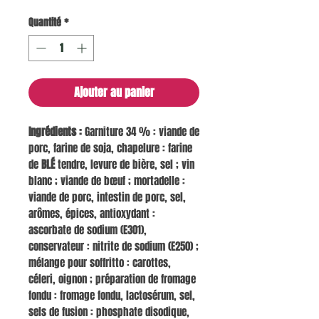
Quantité
*
Ajouter au panier
Ingrédients :
Garniture 34 % : viande de
porc, farine de soja, chapelure : farine
de
BLÉ
tendre, levure de bière, sel ; vin
blanc ; viande de bœuf ; mortadelle :
viande de porc, intestin de porc, sel,
arômes, épices, antioxydant :
ascorbate de sodium (E301),
conservateur : nitrite de sodium (E250) ;
mélange pour soffritto : carottes,
céleri, oignon ; préparation de fromage
fondu : fromage fondu, lactosérum, sel,
sels de fusion : phosphate disodique,