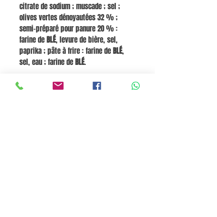
citrate de sodium ; muscade ; sel ;
olives vertes dénoyautées 32 % ;
semi-préparé pour panure 20 % :
farine de
BLÉ
, levure de bière, sel,
paprika ; pâte à frire : farine de
BLÉ
,
sel, eau ; farine de
BLÉ
.
Allergènes :
BLÉ, SOJA, LAIT
.
Valeurs nutritionnelles pour 100 g :
Énergie 929,8 kJ / 221 kcal, Matières
grasses 8,4 g dont acides gras saturés
2,5 g, Glucides 26,1 g dont sucres 1,2 g,
Protéines 9,7 g, Sel 1,7 g.
Panier