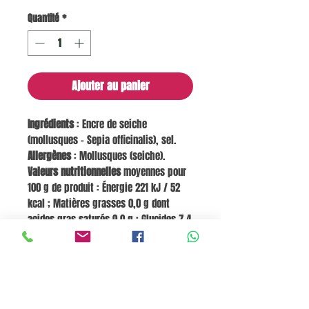
Quantité
*
Ajouter au panier
Ingrédients
: Encre de seiche
(mollusques - Sepia officinalis), sel.
Allergènes
: Mollusques (seiche).
Valeurs nutritionnelles
moyennes pour
100 g de produit : Énergie 221 kJ / 52
kcal ; Matières grasses 0,0 g dont
acides gras saturés 0,0 g ; Glucides 7,4
g dont sucres <0,1 g ; Fibres 3,0 g ;
Protéines 4,2 g ; Sel 18,0 g.