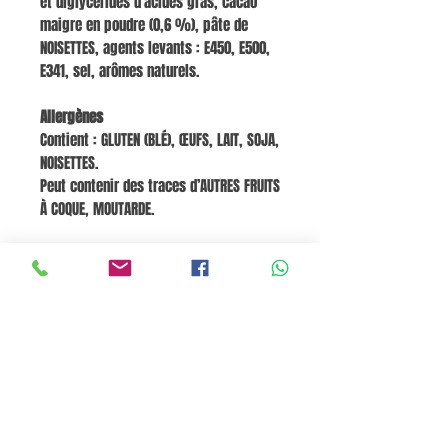
et diglycérides d’acides gras, cacao
maigre en poudre (0,6 %), pâte de
NOISETTES, agents levants : E450, E500,
E341, sel, arômes naturels.
Allergènes
Contient : GLUTEN (BLÉ), ŒUFS, LAIT, SOJA,
NOISETTES.
Peut contenir des traces d’AUTRES FRUITS
À COQUE, MOUTARDE.
Valeurs nutritionnelles (pour 100 g)
Énergie : 1600 kJ / 380 kcal
Matières grasses : 12 g
dont acides gras saturés : 5,9 g
Glucides : 60 g
dont sucres : 33 g
Fibres : 2,2 g
Protéines : 5,5 g
Sel : 0,29 g