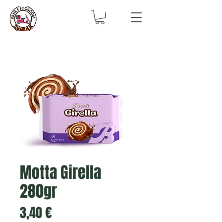
Motta Girella
280gr
Prix
3,40 €