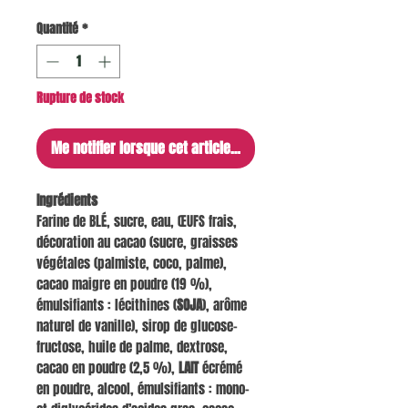
Quantité
*
Rupture de stock
Me notifier lorsque cet article est disponible
Ingrédients
Farine de BLÉ, sucre, eau, ŒUFS frais,
décoration au cacao (sucre, graisses
végétales (palmiste, coco, palme),
cacao maigre en poudre (19 %),
émulsifiants : lécithines (
SOJA
), arôme
naturel de vanille), sirop de glucose-
fructose, huile de palme, dextrose,
cacao en poudre (2,5 %),
LAIT
écrémé
en poudre, alcool, émulsifiants : mono-