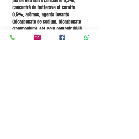
jus de betterave concentré 0,5%,
concentré de betterave et carotte
0,5%, arômes, agents levants
(bicarbonate de sodium, bicarbonate
d’ammonium), sel. Peut contenir
SOJA
,
MOUTARDE
,
SEIGLE
,
ORGE
,
AVOINE
,
AMANDES
,
NOIX
,
NOISETTES
.
Valeurs
nutritionnelles pour 100 g :
441 kcal,
lipides 15 g (dont saturés 4,4 g),
glucides 64 g (dont sucres 34 g), fibres
10 g, protéines 7,4 g, sel 0,33 g.
Panier
Pane e Focaccia Store © - MABO ASP BELGIUM SRL
BE
0886.363.828