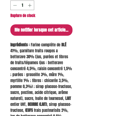
Rupture de stock
Me notifier lorsque cet article est disponible
Ingrédients :
Farine complète de
BLÉ
41%, garniture fruits rouges &
betterave 30% [jus, purées et fibres
de fruits/légumes (jus : betterave
concentré 4,5%, raisin concentré 1,5%
; purées : groseille 3%, mûre 1%,
myrtille 1% ; fibres : chicorée 3,5%,
pomme 0,3%) ; sirop glucose-fructose,
sucre, pectine, acide citrique, arôme
naturel], sucre, huile de tournesol,
LAIT
entier UHT,
BEURRE (LAIT)
, sirop glucose-
fructose,
ŒUFS
frais pasteurisés 2%,