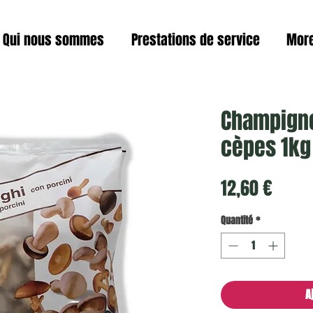
Qui nous sommes
Prestations de service
Mor
Champigno
cèpes 1kg
Prix
12,60 €
Quantité
*
A