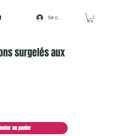
e
Se connecter
ns surgelés aux
jouter au panier