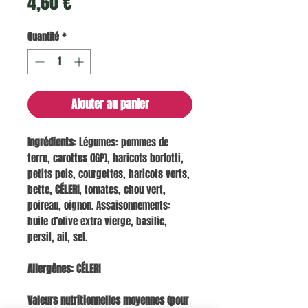
Prix
4,60 €
Quantité
*
Ajouter au panier
Ingrédients:
Légumes: pommes de
terre, carottes (IGP), haricots borlotti,
petits pois, courgettes, haricots verts,
bette,
CÉLERI
, tomates, chou vert,
poireau, oignon. Assaisonnements:
huile d’olive extra vierge, basilic,
persil, ail, sel.
Allergènes:
CÉLERI
Valeurs nutritionnelles moyennes (pour