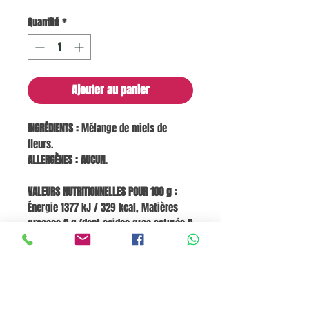
Quantité
*
Ajouter au panier
INGRÉDIENTS :
Mélange de miels de
fleurs.
ALLERGÈNES : AUCUN.
VALEURS NUTRITIONNELLES POUR 100 g :
Énergie 1377 kJ / 329 kcal, Matières
grasses 0 g (dont acides gras saturés 0
g), Glucides 80,6 g (dont sucres 80,6 g),
Fibres 0 g, Protéines 0,4 g, Sel 0 g.