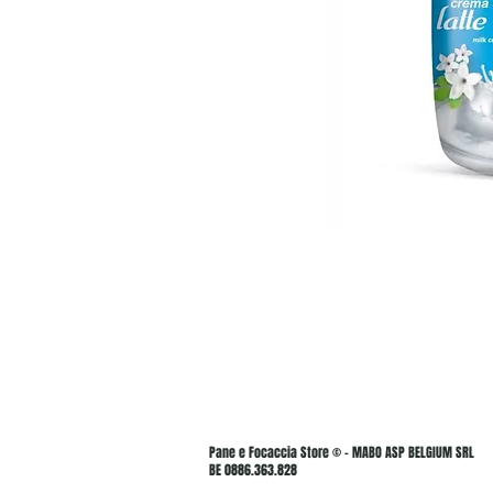
Pane e Focaccia Store © - MABO ASP BELGIUM SRL
BE 0886.363.828