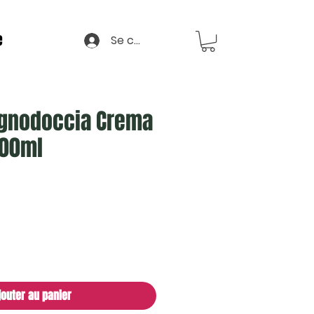
e
Se connecter
agnodoccia Crema
000ml
jouter au panier