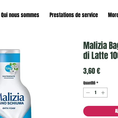
Qui nous sommes
Prestations de service
Mor
Malizia B
di Latte 1
Prix
3,60 €
Quantité
*
A