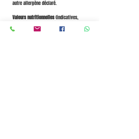
autre allergène déclaré.
Valeurs nutritionnelles
(indicatives,
pour 100 g) Énergie : ~345–360 kcal
(~1440–1500 kJ) Matières grasses : ~1,0–
1,5 g dont acides gras saturés : ~0,2–
0,6 g Glucides : ~70–77 g dont sucres :
~1,9–3,5 g Fibres alimentaires : ~2,2–
3,7 g Protéines : ~11–12 g Sel : ~<0,1 g
Panier
Pane e Focaccia Store © - MABO ASP BELGIUM SRL
BE
0886.363.828
Termes et conditions
Privacy Policy