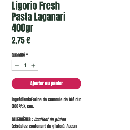
Ligorio Fresh
Pasta Laganari
400gr
Prix
2,75 €
Quantité
*
Ajouter au panier
Ingrédients
Farine de semoule de blé dur
(100 %), eau.
ALLERGÈNES :
Contient du gluten
(céréales contenant du gluten). Aucun