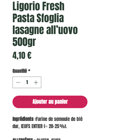
Ligorio Fresh
Pasta Sfoglia
lasagne all’uovo
500gr
Prix
4,10 €
Quantité
*
Ajouter au panier
Ingrédients :
Farine de semoule de blé
dur, ŒUFS ENTIER (≈ 20–25 %).