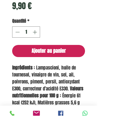
Prix
9,90 €
Quantité
*
Ajouter au panier
Ingrédients :
Lampascioni, huile de
tournesol, vinaigre de vin, sel, ail,
poivrons, piment, persil, antioxydant
E300, correcteur d’acidité E330.
Valeurs
nutritionnelles pour 100 g :
Énergie 61
kcal (252 kJ), Matières grasses 5,6 g
dont saturées 0,5 g, Glucides 0,2 g dont
sucres 0,01 g, Fibres 2,3 g, Protéines
1,4 g, Sel 2,3 g.