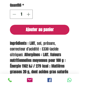
Quantité
*
Ajouter au panier
Ingrédients :
LAIT
, sel, présure,
correcteur d’acidité : E330 (acide
citrique).
Allergènes : LAIT.
Valeurs
nutritionnelles moyennes pour 100 g :
Énergie 1162 kJ / 279 kcal ; Matières
grasses 20 g, dont acides gras saturés
13 g ; Glucides 0,8 g, dont sucres 0,8 g ;
Fibres 0 g ; Protéines 24 g ; Sel 1,3 g.