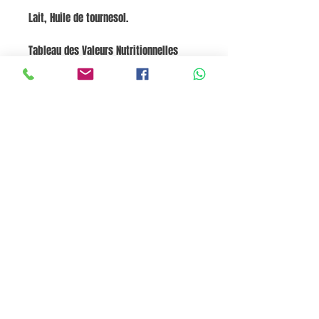
Lait, Huile de tournesol.
Tableau des Valeurs Nutritionnelles
NutrimentsPour 100gÉnergie1900 kJ (454
kcal)Graisses14 gdont Acides Gras
saturés1.6 gGlucides72 gdont Sucres26
gFibres alimentaires2.4 gProtéines8.7
gSel0.63 g
Panier
Pane e Focaccia Store © - MABO ASP BELGIUM SRL
BE
0886.363.828
Termes et conditions