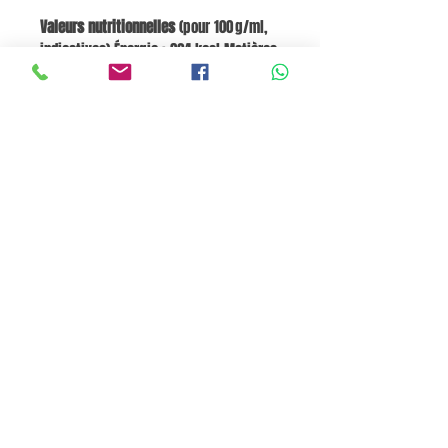
Valeurs nutritionnelles
(pour 100 g/ml,
indicatives) Énergie : 824 kcal Matières
grasses : 91,6 g dont saturées : 14,0 g
Glucides : 0 g Protéines : 0 g
Polyphénols : Teneur élevée (ex. 761
mg/kg), conférant des propriétés
antioxydantes.
Panier
Pane e Focaccia Store © - MABO ASP BELGIUM SRL
BE
0886.363.828
Termes et conditions
Privacy Policy
Cookie Policy