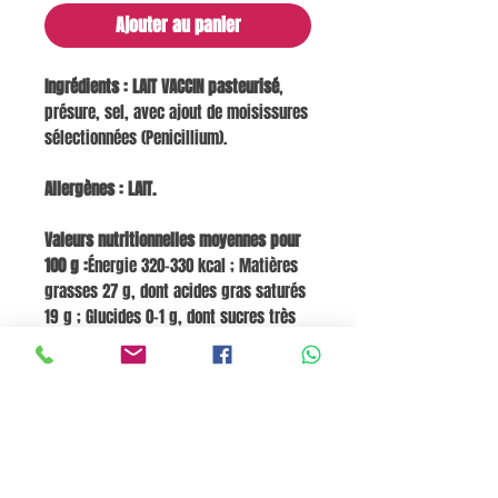
Ajouter au panier
Ingrédients :
LAIT VACCIN pasteurisé
,
présure, sel, avec ajout de moisissures
sélectionnées (Penicillium).
Allergènes : LAIT.
Valeurs nutritionnelles moyennes pour
100 g :
Énergie 320–330 kcal ; Matières
grasses 27 g, dont acides gras saturés
19 g ; Glucides 0–1 g, dont sucres très
faibles ; Protéines 18–19 g ; Sel 1,3–1,5
g.