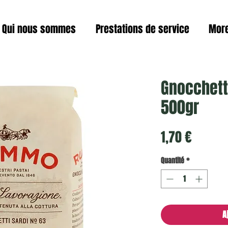
Qui nous sommes
Prestations de service
Mor
Gnocchett
500gr
Prix
1,70 €
Quantité
*
A