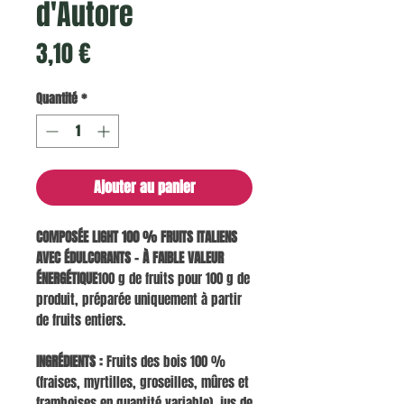
d'Autore
Prix
3,10 €
Quantité
*
Ajouter au panier
COMPOSÉE LIGHT 100 % FRUITS ITALIENS
AVEC ÉDULCORANTS – À FAIBLE VALEUR
ÉNERGÉTIQUE
100 g de fruits pour 100 g de
produit, préparée uniquement à partir
de fruits entiers.
INGRÉDIENTS :
Fruits des bois 100 %
(fraises, myrtilles, groseilles, mûres et
framboises en quantité variable), jus de