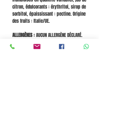
citron, édulcorants : érythritol, sirop de
sorbitol, épaississant : pectine. Origine
des fruits : Italie/UE.
ALLERGÈNES :
AUCUN ALLERGÈNE DÉCLARÉ.
VALEURS NUTRITIONNELLES MOYENNES (pour
100 g) :
Énergie : 170 kJ / 40 kcal
Matières grasses : 0 g dont acides gras
saturés : 0 g Glucides : 9 g dont sucres
: 5 g Fibres : 2,5 g Protéines : 0,5 g Sel
: 0 g
Panier