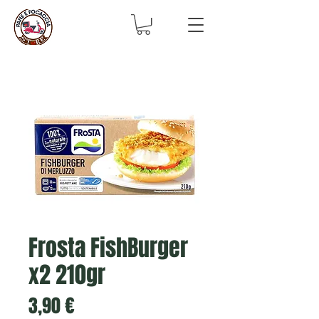
Frosta FishBurger
x2 210gr
Prix
3,90 €