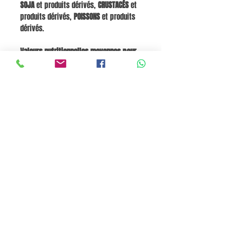
SOJA
et produits dérivés,
CRUSTACÉS
et
produits dérivés,
POISSONS
et produits
dérivés.
Valeurs nutritionnelles moyennes pour
100 g :
Énergie 845 kJ / 202 kcal ; Matières
grasses 4 g, dont acides gras saturés
0,3 g, acides gras insaturés 0 g, acides
gras polyinsaturés 0 g ; Glucides 35 g ;
Protéines 6 g ; Fibres 0 g ; Sel 1,1 g.
Panier
Pane e Focaccia Store © - MABO ASP BELGIUM SRL
BE
0886.363.828