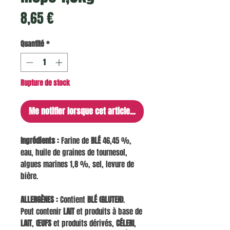
Prix
8,65 €
Quantité
*
Rupture de stock
Me notifier lorsque cet article est disponible
Ingrédients :
Farine de
BLÉ
46,45 %,
eau, huile de graines de tournesol,
algues marines 1,8 %, sel, levure de
bière.
ALLERGÈNES :
Contient
BLÉ (GLUTEN)
.
Peut contenir
LAIT
et produits à base de
LAIT
,
ŒUFS
et produits dérivés,
CÉLERI
,