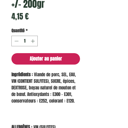
+/- 200gr
Prix
4,15 €
Quantité
*
Ajouter au panier
Ingrédients :
Viande de porc, SEL, EAU,
VIN (CONTIENT SULFITES), SUCRE, épices,
DEXTROSE, boyau naturel de mouton et
de bœuf. Antioxydants : E300 - E301,
conservateurs : E252, colorant : E120.
ALLERGÈNES :
VIN (SULFITES)