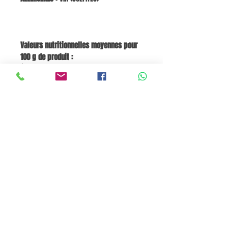
Valeurs nutritionnelles moyennes pour
100 g de produit :
Énergie : 1166 kJ / 316 kcal
Matières grasses : 29,3 g
dont acides gras saturés : 17 g
Glucides : 0 g
dont sucres : < 0,5 g
Protéines : 17,8 g
SEL : 2,8 g
Panier