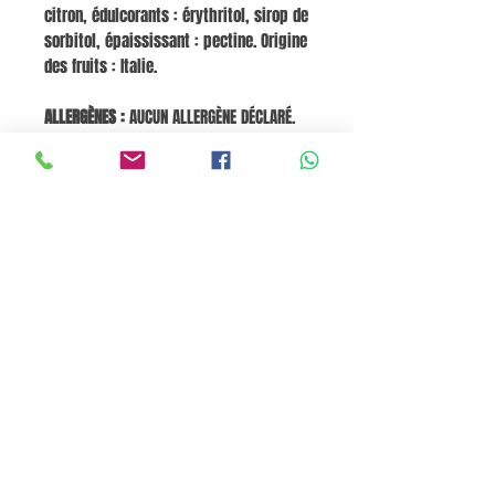
citron, édulcorants : érythritol, sirop de
sorbitol, épaississant : pectine. Origine
des fruits : Italie.
ALLERGÈNES :
AUCUN ALLERGÈNE DÉCLARÉ.
VALEURS NUTRITIONNELLES MOYENNES (pour
100 g) :
Énergie : 160 kJ / 38 kcal
Matières grasses : 0 g dont acides gras
saturés : 0 g Glucides : 8 g dont sucres
: 6 g Fibres : 2 g Protéines : 0,5 g Sel :
0 g
Panier
Pane e Focaccia Store © - MABO ASP BELGIUM SRL