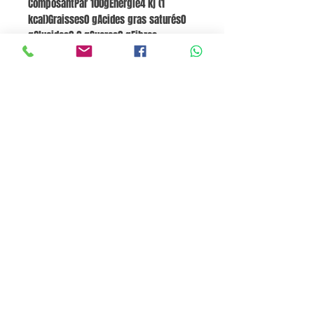
ComposantPar 100gÉnergie4 kj (1
kcal)Graisses0 gAcides gras saturés0
gGlucides0,2 gSucres0 gFibres
alimentaires0 gProtéines0,1 gSel0
gFruits, légumes, noix et huiles de
colza, noix et olive (estimation
analysée à partir de la liste des
ingrédients)100 %
Panier
Pane e Focaccia Store © - MABO ASP BELGIUM SRL
BE
0886.363.828
Termes et conditions
Privacy Policy
Cookie Policy