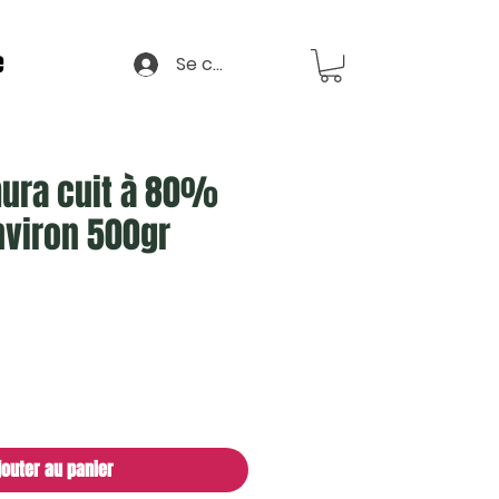
e
Se connecter
mura cuit à 80%
nviron 500gr
jouter au panier