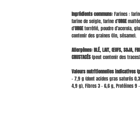
Ingrédients communs:
Farines : fari
farine de seigle, farine d’
ORGE
maltée.
d’
ORGE
torréfié, poudre d’acerola, gl
contenir des graines (lin, sésame).
Allergènes:
BLÉ, LAIT, ŒUFS, SOJA, FR
CRUSTACÉS
(peut contenir des traces
Valeurs nutritionnelles indicatives (
- 7,9 g (dont acides gras saturés 0,3 
4,9 g), Fibres 3 - 6,6 g, Protéines 9 - 