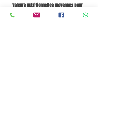
Valeurs nutritionnelles moyennes pour
100 g :
Énergie 1957 kJ / 468 kcal ; Matières
grasses 24 g, dont acides gras saturés
2,6 g ; Glucides 52 g, dont sucres 49 g ;
Protéines 9,5 g ; Sel 0,02 g.
Panier
Pane e Focaccia Store © - MABO ASP BELGIUM SRL
BE
0886.363.828
Termes et conditions
Privacy Policy
Cookie Policy