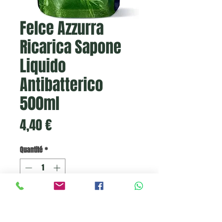
Felce Azzurra
Ricarica Sapone
Liquido
Antibatterico
500ml
Prix
4,40 €
Quantité
*
Ajouter au panier