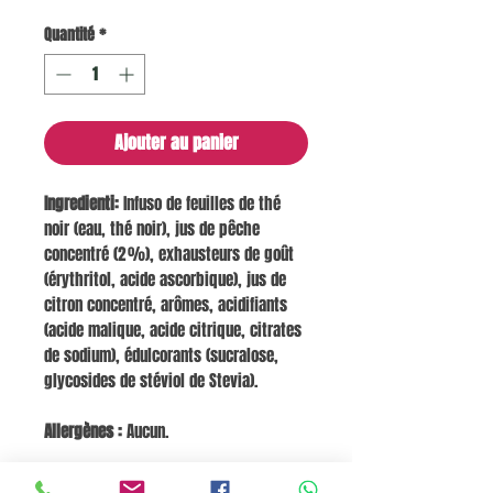
Quantité
*
Ajouter au panier
Ingredienti:
Infuso de feuilles de thé
noir (eau, thé noir), jus de pêche
concentré (2 %), exhausteurs de goût
(érythritol, acide ascorbique), jus de
citron concentré, arômes, acidifiants
(acide malique, acide citrique, citrates
de sodium), édulcorants (sucralose,
glycosides de stéviol de Stevia).
Allergènes :
Aucun.
Valeurs nutritionnelles pour 100 ml :