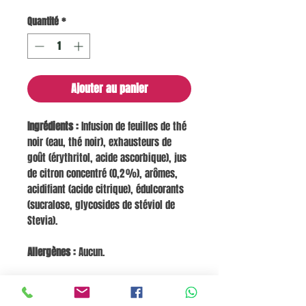
Quantité
*
Ajouter au panier
Ingrédients :
Infusion de feuilles de thé
noir (eau, thé noir), exhausteurs de
goût (érythritol, acide ascorbique), jus
de citron concentré (0,2 %), arômes,
acidifiant (acide citrique), édulcorants
(sucralose, glycosides de stéviol de
Stevia).
Allergènes :
Aucun.
Valeurs nutritionnelles pour 100 ml :
Énergie 2 kJ / 1 kcal, Lipides 0 g, dont