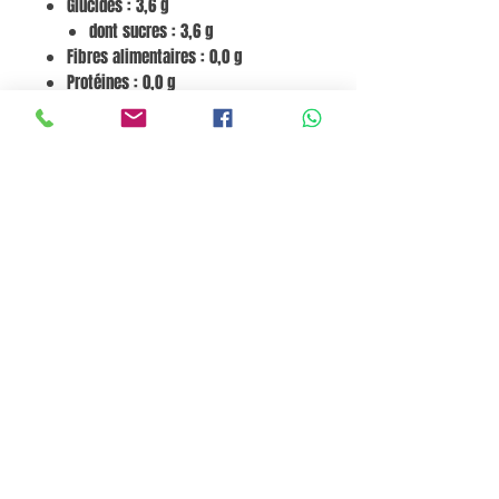
Glucides : 3,6 g
dont sucres : 3,6 g
Fibres alimentaires : 0,0 g
Protéines : 0,0 g
Sel : 30,7 g
Chlorure : 1780 mg (222 % VNR)
Potassium : 2051 mg (102 % VNR)
*VNR = Valeurs Nutritionnelles de
Référence
Panier
Pane e Focaccia Store © - MABO ASP BELGIUM SRL
BE
0886.363.828
Termes et conditions