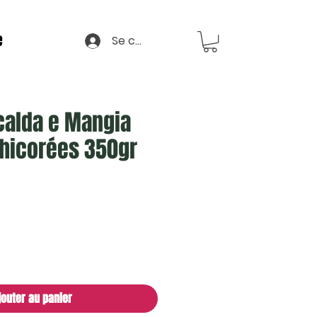
e
Se connecter
Scalda e Mangia
Chicorées 350gr
jouter au panier