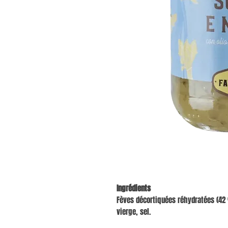
Ingrédients
Fèves décortiquées réhydratées (42 
vierge, sel.