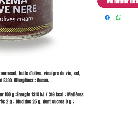
Me notifier lor
ournesol, huile d’olive, vinaigre de vin, sel,
té E330.
Allergènes : Aucun.
r 100 g :
Énergie 1314 kJ / 316 kcal ; Matières
és 2 g ; Glucides 25 g, dont sucres 0 g ;