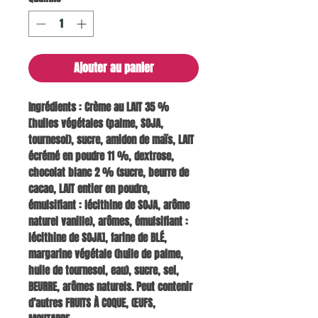
Ajouter au panier
Ingrédients :
Crème au LAIT 35 %
[huiles végétales (palme, SOJA,
tournesol), sucre, amidon de maïs, LAIT
écrémé en poudre 11 %, dextrose,
chocolat blanc 2 % (sucre, beurre de
cacao, LAIT entier en poudre,
émulsifiant : lécithine de SOJA, arôme
naturel vanille), arômes, émulsifiant :
lécithine de SOJA], farine de BLÉ,
margarine végétale (huile de palme,
huile de tournesol, eau), sucre, sel,
BEURRE, arômes naturels.
Peut contenir
d’autres FRUITS À COQUE, ŒUFS,