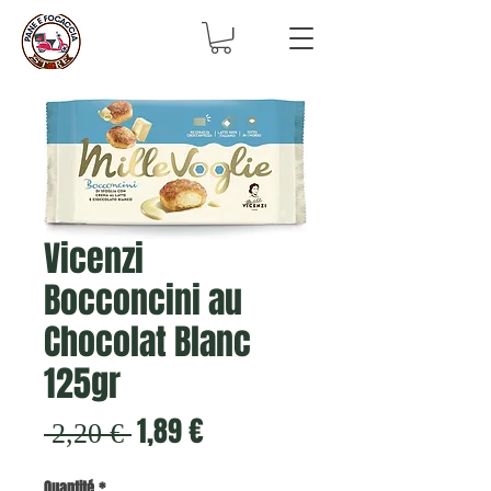
Vicenzi
Bocconcini au
Chocolat Blanc
125gr
Prix
Prix
1,89 €
 2,20 € 
original
promotionnel
Quantité
*