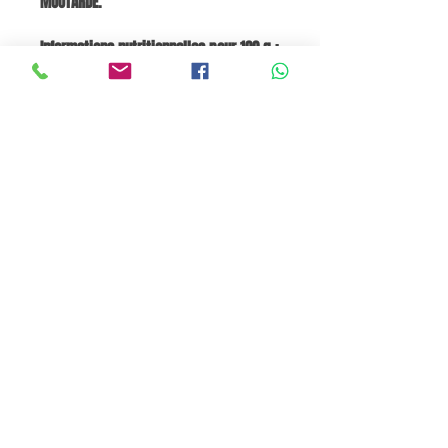
MOUTARDE.
Informations nutritionnelles pour 100 g :
Énergie : 2307 kJ / 553 kcal, Matières
grasses : 33,0 g, - dont acides gras
saturés : 15,0 g, Glucides : 58,0 g, -
dont sucres : 27,0 g, Fibres : 1,0 g,
Protéines : 5,4 g, Sel : 0,70 g
Panier
Pane e Focaccia Store © - MABO ASP BELGIUM SRL
BE
0886.363.828
Termes et conditions
Privacy Policy
Cookie Policy