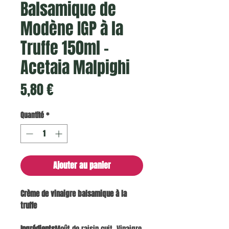
Balsamique de
Modène IGP à la
Truffe 150ml -
Acetaia Malpighi
Prix
5,80 €
Quantité
*
Ajouter au panier
Crème de vinaigre balsamique à la
truffe