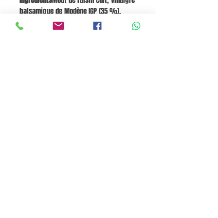
Ingrédients
Moût de raisin cuit, Vinaigre
balsamique de Modène IGP (35 %),
Truffe noire (5 %), Amidon de maïs
modifié (E1422), Arôme naturel.
Énergie
: 801 kJ / 183 kcal
Glucides
: 48
g dont sucres : 45 g
Panier
Pane e Focaccia Store © - MABO ASP BELGIUM SRL
BE
0886.363.828
Termes et conditions
Privacy Policy
Cookie Policy