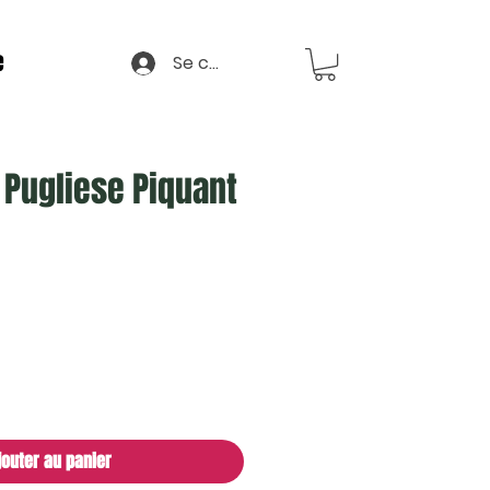
e
Se connecter
 Pugliese Piquant
jouter au panier