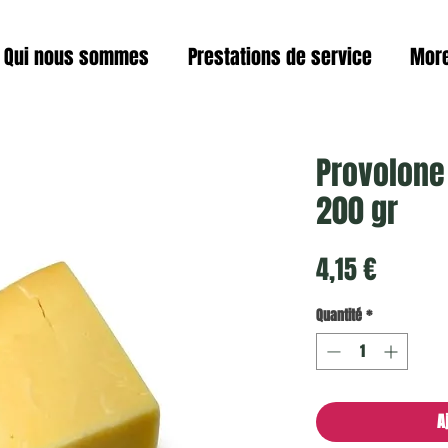
Qui nous sommes
Prestations de service
Mor
Provolone
200 gr
Prix
4,15 €
Quantité
*
A