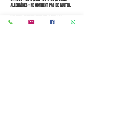
ALLERGÈNES : NE CONTIENT PAS DE GLUTEN.
VALEURS NUTRITIONNELLES POUR 100 g :
Énergie 857 kJ / 202 kcal, Matières
grasses < 0,5 g (dont acides gras
saturés < 0,1 g), Glucides 48 g (dont
sucres 42 g), Protéines < 0,5 g, Sel <
0,01 g.
Panier
Pane e Focaccia Store © - MABO ASP BELGIUM SRL
BE
0886.363.828
Termes et conditions
Privacy Policy