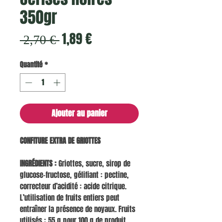
350gr
Prix
Prix
1,89 €
 2,70 € 
original
promotionnel
Quantité
*
Ajouter au panier
CONFITURE EXTRA DE GRIOTTES
INGRÉDIENTS :
Griottes, sucre, sirop de
glucose-fructose, gélifiant : pectine,
correcteur d’acidité : acide citrique.
L’utilisation de fruits entiers peut
entraîner la présence de noyaux. Fruits
utilisés : 55 g pour 100 g de produit.