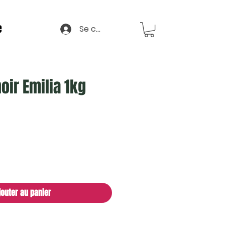
e
Se connecter
oir Emilia 1kg
jouter au panier