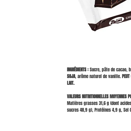
INGRÉDIENTS :
Sucre, pâte de cacao, be
SOJA
, arôme naturel de vanille.
PEUT 
LAIT.
VALEURS NUTRITIONNELLES MOYENNES PO
Matières grasses 31,6 g (dont acides
sucres 48,9 g), Protéines 4,9 g, Sel 0