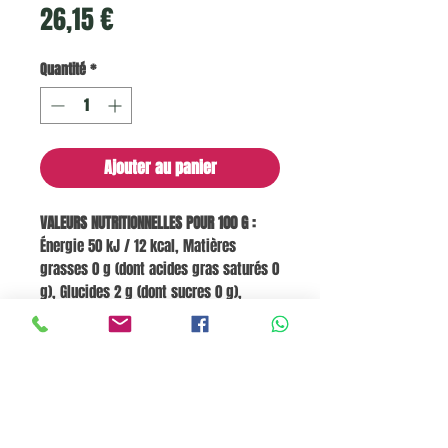
Prix
26,15 €
Quantité
*
Ajouter au panier
VALEURS NUTRITIONNELLES POUR 100 G :
Énergie 50 kJ / 12 kcal, Matières
grasses 0 g (dont acides gras saturés 0
g), Glucides 2 g (dont sucres 0 g),
Fibres alimentaires 0,6 g, Protéines 0,5
g, Sel 0 g