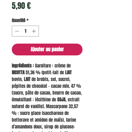
Prix
5,90 €
Quantité
*
Ajouter au panier
Ingrédients :
Garniture : crème de
RICOTTA
51,36 % (petit-lait de
LAIT
bovin,
LAIT
de brebis, sel, sucre),
pépites de chocolat – cacao min. 47 %
[sucre, pâte de cacao, beurre de cacao,
émulsifiant : lécithine de
SOJA
, extrait
naturel de vanille]. Mascarpone 32,57
% : sucre glace (saccharose de
betterave et amidon de maïs), farine
d’amandons doux, sirop de glucose-