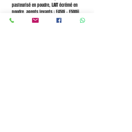
pasteurisé en poudre,
LAIT
écrémé en
poudre, agents levants : E450i – E500ii,
humectant : E422, épaississant : E417 ;
sel, conservateur : E202 ; arômes.
Allergènes :
LAIT, ŒUFS, SOJA, BLÉ,
ANHYDRIDES SULFUREUSES
. Peut contenir
des traces d’autres FRUITS À COQUE
(AMANDE, PISTACHE), LUPINS.
Valeurs nutritionnelles pour 100 g :
Énergie 1234 kJ / 295 kcal, Matières
grasses 3,3 g dont acides gras saturés
2 g, Glucides 60 g dont sucres 50 g,
Fibres 0,9 g, Protéines 5,5 g, Sel 0,4 g.