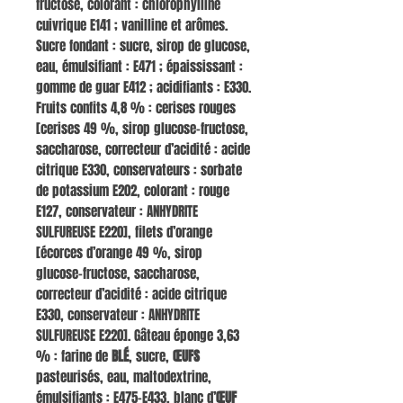
fructose, colorant : chlorophylline
cuivrique E141 ; vanilline et arômes.
Sucre fondant : sucre, sirop de glucose,
eau, émulsifiant : E471 ; épaississant :
gomme de guar E412 ; acidifiants : E330.
Fruits confits 4,8 % : cerises rouges
[cerises 49 %, sirop glucose-fructose,
saccharose, correcteur d’acidité : acide
citrique E330, conservateurs : sorbate
de potassium E202, colorant : rouge
E127, conservateur : ANHYDRITE
SULFUREUSE E220], filets d’orange
[écorces d’orange 49 %, sirop
glucose-fructose, saccharose,
correcteur d’acidité : acide citrique
E330, conservateur : ANHYDRITE
SULFUREUSE E220]. Gâteau éponge 3,63
% : farine de
BLÉ
, sucre,
ŒUFS
pasteurisés, eau, maltodextrine,
émulsifiants : E475-E433, blanc d’
ŒUF