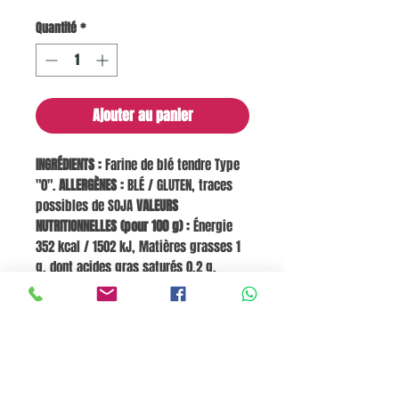
Quantité
*
Ajouter au panier
INGRÉDIENTS :
Farine de blé tendre Type
"0".
ALLERGÈNES :
BLÉ / GLUTEN, traces
possibles de SOJA
VALEURS
NUTRITIONNELLES (pour 100 g) :
Énergie
352 kcal / 1502 kJ, Matières grasses 1
g, dont acides gras saturés 0,2 g,
Glucides 72 g, dont sucres 1 g, Fibres 3
g, Protéines 12,5 g, Sel 0,006 g.